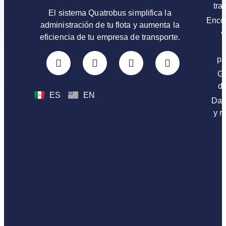
tra
El sistema Quatrobus simplifica la
Enco
administración de tu flota y aumenta la
V
eficiencia de tu empresa de transporte.
pa
Ge
de
ES
EN
Das
y r