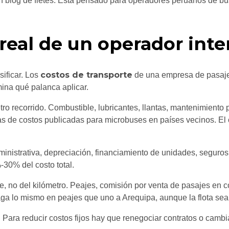
n blog de fletes. Está pensado para operadores peruanos de bus i
 real de un operador int
costos de transporte
sificar. Los
de una empresa de pasajero
mina qué palanca aplicar.
o recorrido. Combustible, lubricantes, llantas, mantenimiento 
ras de costos publicadas para microbuses en países vecinos. El
ministrativa, depreciación, financiamiento de unidades, seguros
-30% del costo total.
, no del kilómetro. Peajes, comisión por venta de pasajes en c
o paga lo mismo en peajes que uno a Arequipa, aunque la flota se
ara reducir costos fijos hay que renegociar contratos o cambiar