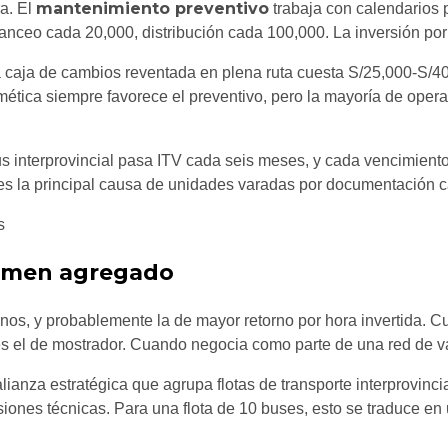
mantenimiento preventivo
a. El
trabaja con calendarios p
anceo cada 20,000, distribución cada 100,000. La inversión por
a caja de cambios reventada en plena ruta cuesta S/25,000-S/4
mética siempre favorece el preventivo, pero la mayoría de oper
 bus interprovincial pasa ITV cada seis meses, y cada vencimien
a es la principal causa de unidades varadas por documentación c
lumen agregado
nos, y probablemente la de mayor retorno por hora invertida.
es el de mostrador. Cuando negocia como parte de una red de va
alianza estratégica que agrupa flotas de transporte interprovin
siones técnicas. Para una flota de 10 buses, esto se traduce 