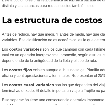
Este artículo no es una lista genérica de logística sacada de u
distinta y las palancas para reducir costos también lo son.
La estructura de costos
Antes de reducir, hay que medir. Y antes de medir, hay que cla
variables. Esa clasificación no es académica, es la que deter
costos variables
Los
son los que cambian con cada kilómetr
total en un operador interprovincial promedio, según estructu
dependiendo de la antigüedad de la flota y el tipo de ruta.
costos fijos
Los
existen aunque el bus no salga. Planilla ad
oficina y contraprestaciones a terminales. Representan el 25%
costos cuasi-variables
Los
son los que dependen del viaje
terminal autorizado. El detalle importa: un viaje a Trujillo n
Esta separación tiene una consecuencia operativa importante. P